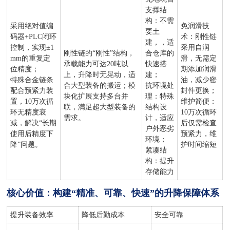
支撑结
构：不需
采用绝对值编
免润滑技
要土
码器+PLC闭环
术：刚性链
建，，适
控制，实现±1
采用自润
刚性链的“刚性”结构，
合仓库的
mm的重复定
滑，无需定
承载能力可达20吨以
快速搭
位精度；
期添加润滑
上，升降时无晃动，适
建；
特殊合金链条
油，减少密
合大型装备的搬运；模
抗环境处
配合预紧力装
封件更换；
块化扩展支持多台并
理：特殊
置，10万次循
维护简便：
联，满足超大型装备的
结构设
环无精度衰
10万次循环
需求。
计，适应
减，解决“长期
后仅需检查
户外恶劣
使用后精度下
预紧力，维
环境；
降”问题。
护时间缩短
紧凑结
构：提升
存储能力
核心价值：构建“精准、可靠、快速”的升降保障体系
提升装备效率
降低后勤成本
安全可靠