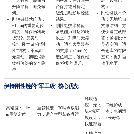
可达数吨，需保持
的检测，需升降平
装、紧凑结
升降平稳，避免倾
台保持绝对稳定，
构；
斜。
避免振动影响检测
刚性链技术价
刚性链技术价值：
结果。
值：无地坑自
±1mm的重复定位
刚性链技术价值：
支撑结构，方
精度，确保物料与
承载能力可达20吨
便快速完成部
货架的“完美对
以上，升降时无晃
署；紧凑设计
接”；刚性链的“刚
动，适合大型装备
节省空间，适
性”结构，承载时
的支撑；±1mm的
合仓库的有限
无晃动，彻底消除
定位精度，确保维
空间；提升自
物料倾斜的安全隐
修/检测的误差。
动化水平。
患。
伊特刚性链的“军工级”核心优势
环境适
应：无地
低维护成
高精度：±1m
重载稳定：20吨承载能
坑+抗环
本：免润滑
m重复定位
力，适合大型装备搬运
境设计，
+长寿命
快速部署
无地坑自