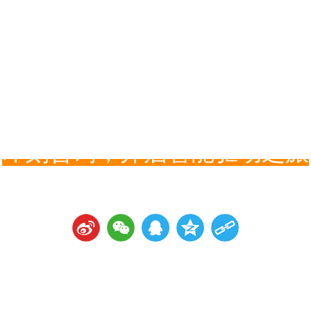
即刻咨询，开启智能驱动之旅
您是否在寻找一种更高效、更经济的线性驱动方式？您是否想了解刚性链
实在在的效益提升？别再犹豫！现在就联系伊特的专家顾问团队。