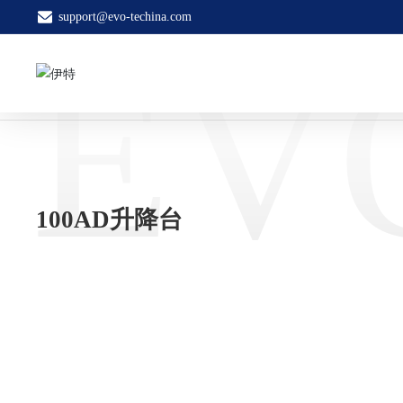
support@evo-techina.com
EV
首页
100AD升降台