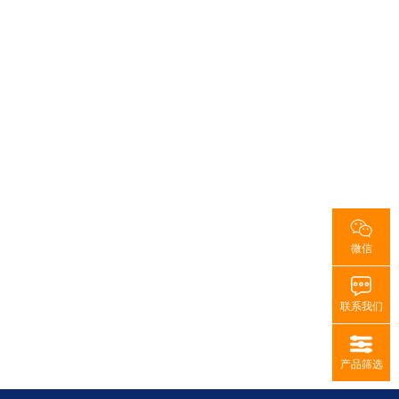
全程技术支持
从项目初期的需求分析，到方案设计、生产制
造，再到现场安装调试和后期维护，伊特将为您
提供全生命周期的技术支持。
微信
联系我们
产品筛选