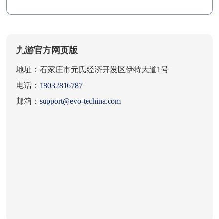
九游官方网页版
地址：石家庄市元氏经济开发区伊特大道1号
电话：
18032816787
邮箱：
support@evo-techina.com