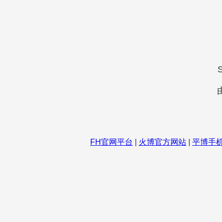
S
FH官网平台
|
火博官方网站
|
平博手